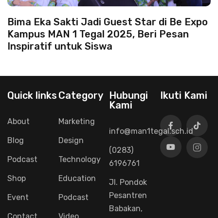
Bima Eka Sakti Jadi Guest Star di Be Expo
Kampus MAN 1 Tegal 2025, Beri Pesan
Inspiratif untuk Siswa
Quick links
Category
Hubungi
Ikuti Kami
Kami
About
Marketing
info@man1tegal.sch.id
Blog
Design
(0283)
Podcast
Technology
6196761
Shop
Education
Jl. Pondok
Pesantren
Event
Podcast
Babakan,
Contact
Video