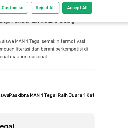
Tegal 2026 semakin menambah deretan
Customise
Reject All
Accept All
 sepanjang tahun 2026. Madrasah terus
an potensi siswa baik di bidang
n siswa MAN 1 Tegal semakin termotivasi
an literasi dan berani berkompetisi di
ional maupun nasional.
wa MAN 1 Tegal Berkompetisi di OSMA Tingkat Kabupat
Paskibra MAN 1 Tegal Raih Juara 1 Kategori Mula da
egal