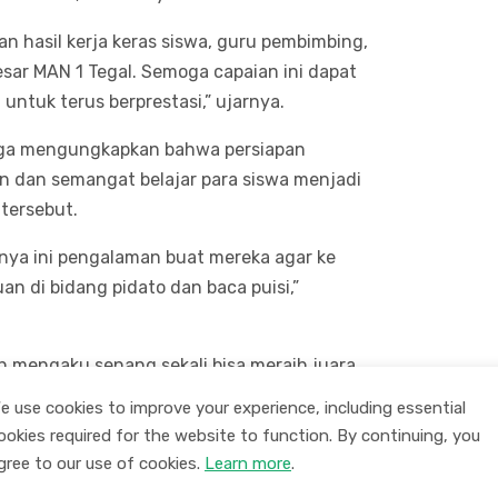
kan hasil kerja keras siswa, guru pembimbing,
sar MAN 1 Tegal. Semoga capaian ini dapat
 untuk terus berprestasi,” ujarnya.
juga mengungkapkan bahwa persiapan
an dan semangat belajar para siswa menjadi
 tersebut.
nya ini pengalaman buat mereka agar ke
di bidang pidato dan baca puisi,”
n mengaku senang sekali bisa meraih juara
ara 1.
e use cookies to improve your experience, including essential
ookies required for the website to function. By continuing, you
apan 3, semoga ke depan semakin baik dan
gree to our use of cookies.
Learn more
.