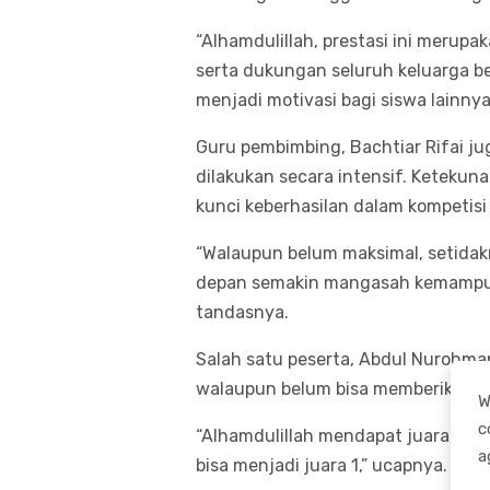
“Alhamdulillah, prestasi ini merupa
serta dukungan seluruh keluarga be
menjadi motivasi bagi siswa lainnya
Guru pembimbing, Bachtiar Rifai 
dilakukan secara intensif. Ketekun
kunci keberhasilan dalam kompetisi
“Walaupun belum maksimal, setidak
depan semakin mangasah kemampuan 
tandasnya.
Salah satu peserta, Abdul Nurohma
walaupun belum bisa memberikan ju
W
c
“Alhamdulillah mendapat juara har
a
bisa menjadi juara 1,” ucapnya.