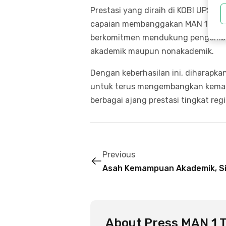
Prestasi yang diraih di KOBI UPS 
capaian membanggakan MAN 1 Tegal
berkomitmen mendukung pengembang
akademik maupun nonakademik.
Dengan keberhasilan ini, diharapka
untuk terus mengembangkan kemampu
berbagai ajang prestasi tingkat reg
Previous
Asah Kemampuan Akademik, Sis
About
Press MAN 1 T