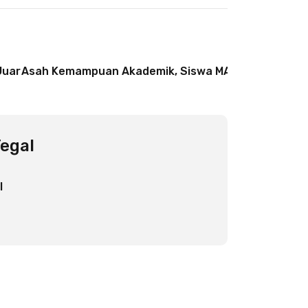
Juara di FLS3N Tingkat Kabupaten Tegal 2026
Asah Kemampuan Akademik, Siswa MAN 1 Tegal Berk
egal
l