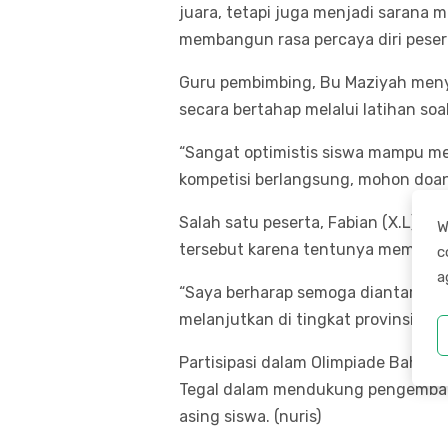
juara, tetapi juga menjadi sarana
membangun rasa percaya diri pesert
Guru pembimbing, Bu Maziyah meny
secara bertahap melalui latihan soa
“Sangat optimistis siswa mampu m
kompetisi berlangsung, mohon doany
Salah satu peserta, Fabian (X.L) m
W
tersebut karena tentunya mempero
c
a
“Saya berharap semoga diantara kam
melanjutkan di tingkat provinsi,” t
Partisipasi dalam Olimpiade Bahasa
Tegal dalam mendukung pengemban
asing siswa. (nuris)