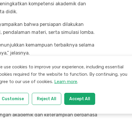
 meningkatkan kompetensi akademik dan
a didik.
ampaikan bahwa persiapan dilakukan
l, pendalaman materi, serta simulasi lomba.
enunjukkan kemampuan terbaiknya selama
a,” jelasnya.
engaku senang dapat mengikuti kompetisi
e use cookies to improve your experience, including essential
leh pengalaman baru.
ookies required for the website to function. By continuing, you
gree to our use of cookies.
Learn more
.
i ada yang lolos di tingkat kabupaten dan
andasnya.
Customise
Reject All
Accept All
 Arab ini menjadi bukti komitmen MAN 1
gan akademik dan keterampilan berbahasa