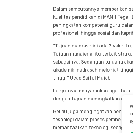
Dalam sambutannya memberikan sej
kualitas pendidikan di MAN 1 Tegal
peningkatan kompetensi guru dalam 
profesional, hingga sosial dan kepri
“Tujuan madrash ini ada 2 yakni tu
Tujuan manajerial itu terkait struku
sebagainya. Sedangan tujuana akad
akademik madrasah melonjat tingg
tinggi.” Ucap Saiful Mujab.
Lanjutnya menyarankan agar tata le
dengan tujuan meningkatkan efektiv
W
Beliau juga mengingatkan penting
c
teknologi dalam proses pembelajaran
a
memanfaatkan teknologi sebagai al