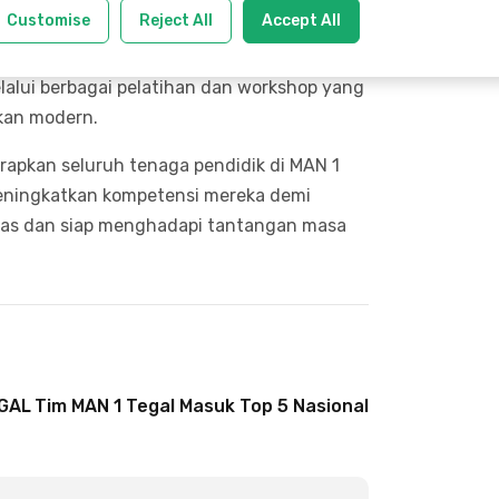
ambahnya.
Customise
Reject All
Accept All
emberikan motivasi kepada para guru untuk
elalui berbagai pelatihan dan workshop yang
kan modern.
rapkan seluruh tenaga pendidik di MAN 1
meningkatkan kompetensi mereka demi
itas dan siap menghadapi tantangan masa
EGAL TP 2025/2026
Tim MAN 1 Tegal Masuk Top 5 Nasional Call For Acti