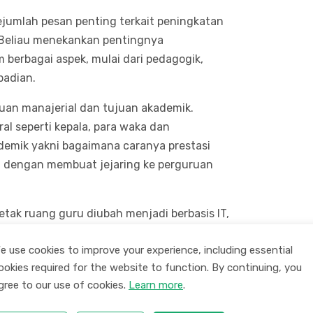
umlah pesan penting terkait peningkatan
. Beliau menekankan pentingnya
berbagai aspek, mulai dari pedagogik,
badian.
juan manajerial dan tujuan akademik.
ral seperti kepala, para waka dan
emik yakni bagaimana caranya prestasi
i dengan membuat jejaring ke perguruan
tak ruang guru diubah menjadi berbasis IT,
itas kerja dan kolaborasi antar guru.
e use cookies to improve your experience, including essential
nya adaptasi terhadap perkembangan
ookies required for the website to function. By continuing, you
. “Di era digital ini, guru harus mampu
gree to our use of cookies.
Learn more
.
at bantu dalam pembelajaran agar lebih