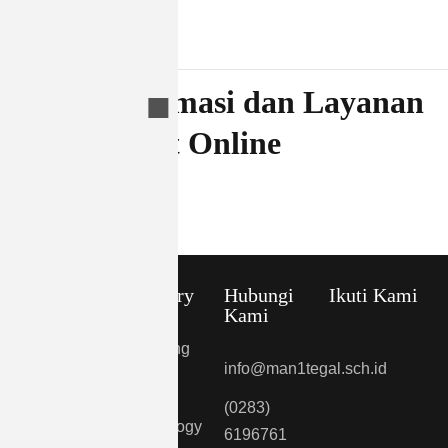
Pusat Informasi dan
Layanan Masyarakat
Online
Quick links
Category
Hubungi
Ikuti Kami
Kami
About
Marketing
info@man1tegal.sch.id
Blog
Design