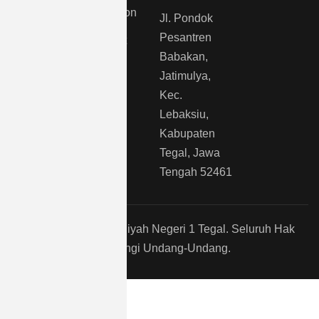
(0283)
Podcast
Technology
6196761
Shop
Education
Jl. Pondok
Pesantren
Event
Podcast
Babakan,
Contact
Video
Jatimulya,
Kec.
Lebaksiu,
Kabupaten
Tegal, Jawa
Tengah
52461
© 2026 Madrasah Aliyah Negeri 1 Tegal. Seluruh Hak
Dilindungi Undang-Undang.