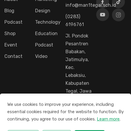
info@man1tegal.sch.id
Blog
Design
(0283)
Podcast
Technology
6196761
Shop
Education
Jl. Pondok
Pesantren
Event
Podcast
Babakan,
Contact
Video
Jatimulya,
Kec.
Lebaksiu,
Kabupaten
Tegal, Jawa
Tengah
We use cookies to improve your experience, including
52461
essential cookies required for the website to function. By
continuing, you agree to our use of cookies.
Learn more
.
© 2026 Madrasah Aliyah Negeri 1 Tegal. Seluruh Hak