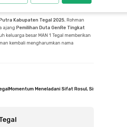
ntuk berprestasi di berbagai bidang,”
 Putra Kabupaten Tegal 2025
, Rohman
a ajang
Pemilihan Duta GenRe Tingkat
uh keluarga besar MAN 1 Tegal memberikan
hman kembali mengharumkan nama
egal Ikuti Karnaval HUT Ke-80 RI Tingkat Kabupaten Teg
Momentum Meneladani Sifat Rosul, Siswa MAN 1 Te
Tegal