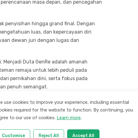
i, perencanaan masa depan, dan pencegahan
 penyisihan hingga grand final. Dengan
engetahuan luas, dan kepercayaan diri
nyaan dewan juri dengan lugas dan
ni. Menjadi Duta GenRe adalah amanah
teman remaja untuk lebih peduli pada
ri pernikahan dini, serta fokus pada
hman penuh semangat.
aku bangga atas prestasi yang diraih
e use cookies to improve your experience, including essential
vasi kepada teman-teman yang lain.
ookies required for the website to function. By continuing, you
gree to our use of cookies.
Learn more
.
 tidak hanya unggul di bidang akademik,
nal dan sosial yang baik. Semoga Rohman
Customise
Reject All
Accept All