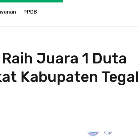
ayanan
PPDB
 Raih Juara 1 Duta
kat Kabupaten Tega