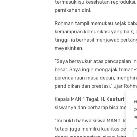
termasuk isu kesehatan reproduks
pernikahan dini.
Rohman tampil memukau sejak babak
kemampuan komunikasi yang baik, p
tinggi, ia berhasil menjawab perta
meyakinkan.
“Saya bersyukur atas pencapaian i
besar. Saya ingin mengajak teman-
perencanaan masa depan, menghinda
pendidikan dan prestasi,” ujar Ro
Kepala MAN 1 Tegal,
H. Kasturi
meng
W
siswanya dan berharap bisa memoti
c
a
“Ini bukti bahwa siswa MAN 1 Tegal
tetapi juga memiliki kualitas perso