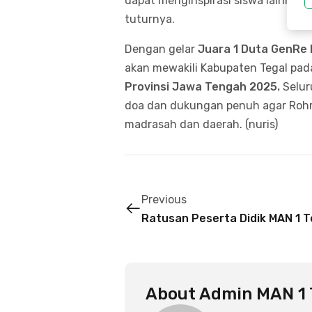
dapat menginspirasi siswa lainnya u
tuturnya.
Dengan gelar
Juara 1 Duta GenRe
akan mewakili Kabupaten Tegal pad
Provinsi Jawa Tengah 2025
.
Selur
doa dan dukungan penuh agar Ro
madrasah dan daerah. (nuris)
Previous
Ratusan Peserta Didik MAN 1 T
About
Admin MAN 1 