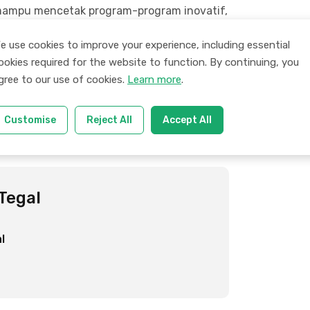
mampu mencetak program-program inovatif,
 siswa. (nuris)
e use cookies to improve your experience, including essential
ookies required for the website to function. By continuing, you
gree to our use of cookies.
Learn more
.
Customise
Reject All
Accept All
dera Hari Senin: Perlunya Tingkatkan Kedisiplinan
Selenggarakan Simulasi Tes Kompetensi Akademik, MAN
Tegal
l